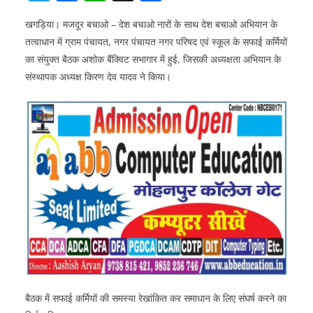
w
a
h
h
खगड़िया। मजदूर बचाओ – देश बचाओ नारों के साथ देश बचाओ अभियान के
itt
c
at
ar
तत्वाधान में ग्राम पंचायत, नगर पंचायत नगर परिषद एवं स्कूल के सफाई कर्मियों
er
e
s
e
का संयुक्त बैठक अशोक बैंक्विट सभागार में हुई, जिसकी अध्यक्षता अभियान के
b
A
संस्थापक अध्यक्ष किरण देव यादव ने किया।
o
p
o
p
k
बैठक में सफाई कर्मियों की समस्या रेखांकित कर समाधान के लिए संघर्ष करने का