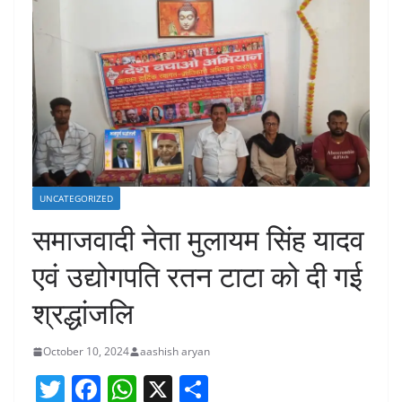
UNCATEGORIZED
समाजवादी नेता मुलायम सिंह यादव
एवं उद्योगपति रतन टाटा को दी गई
श्रद्धांजलि
October 10, 2024
aashish aryan
T
F
W
X
S