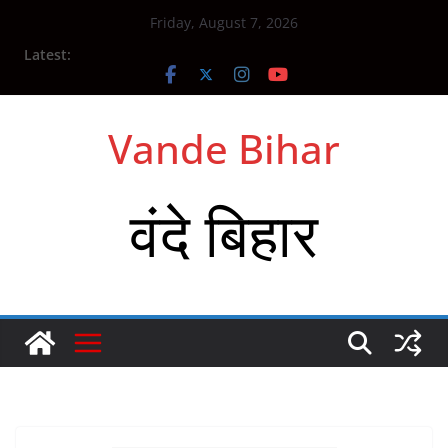
Skip
Friday, August 7, 2026
to
Latest:
content
Vande Bihar
वंदे बिहार