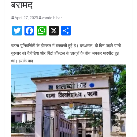
बरामद
April 27, 2025
vande bihar
T
F
W
X
S
w
a
h
h
पटना यूनिवर्सिटी के होस्टल में बमबाजी हुई है। दरअसल, दो दिन पहले यानी
itt
c
at
ar
गुरुवार को कैवेंडिश और मिंटो हॉस्टल के छात्रों के बीच जमकर मारपीट हुई
er
e
s
e
थी। इसके बाद
b
A
o
p
o
p
k