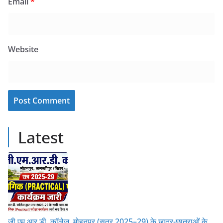
Email
*
Website
Latest
जी.एम.आर.डी. कॉलेज, मोहनपुर (सत्र 2025–29) के छात्र-छात्राओं के