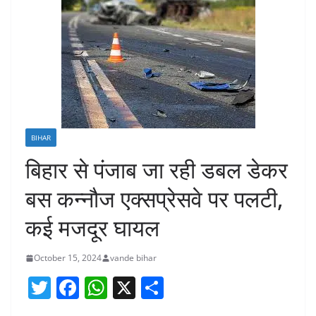
BIHAR
बिहार से पंजाब जा रही डबल डेकर
बस कन्नौज एक्सप्रेसवे पर पलटी,
कई मजदूर घायल
October 15, 2024
vande bihar
T
F
W
X
S
w
a
h
h