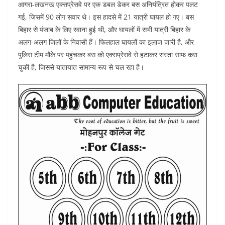
आगरा-लखनऊ एक्सप्रेसवे पर एक डबल डेकर बस अनियंत्रित होकर पलट
itt
c
at
ar
गई, जिसमें 90 लोग सवार थे। इस हादसे में 21 यात्री घायल हो गए। बस
er
e
s
e
बिहार से पंजाब के लिए रवाना हुई थी, और घायलों में सभी यात्री बिहार के
b
A
अलग-अलग जिलों के निवासी हैं। फिलहाल घायलों का इलाज जारी है, और
o
p
पुलिस टीम मौके पर पहुंचकर बस को एक्सप्रेसवे से हटाकर रास्ता साफ करा
चुकी है, जिससे यातायात सामान्य रूप से चल रहा है।
o
p
k