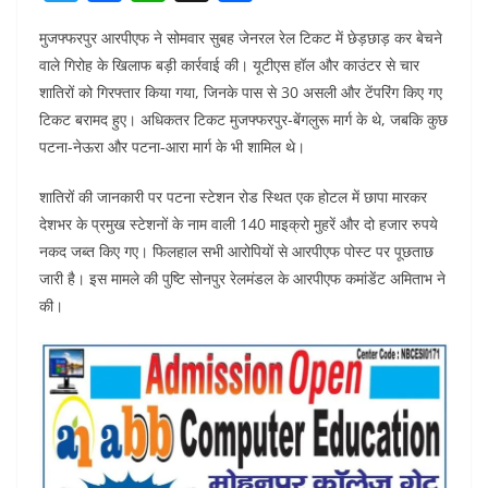
w
a
h
h
मुजफ्फरपुर आरपीएफ ने सोमवार सुबह जेनरल रेल टिकट में छेड़छाड़ कर बेचने
itt
c
at
ar
वाले गिरोह के खिलाफ बड़ी कार्रवाई की। यूटीएस हॉल और काउंटर से चार
er
e
s
e
शातिरों को गिरफ्तार किया गया, जिनके पास से 30 असली और टेंपरिंग किए गए
b
A
टिकट बरामद हुए। अधिकतर टिकट मुजफ्फरपुर-बेंगलुरू मार्ग के थे, जबकि कुछ
o
p
पटना-नेऊरा और पटना-आरा मार्ग के भी शामिल थे।
o
p
शातिरों की जानकारी पर पटना स्टेशन रोड स्थित एक होटल में छापा मारकर
k
देशभर के प्रमुख स्टेशनों के नाम वाली 140 माइक्रो मुहरें और दो हजार रुपये
नकद जब्त किए गए। फिलहाल सभी आरोपियों से आरपीएफ पोस्ट पर पूछताछ
जारी है। इस मामले की पुष्टि सोनपुर रेलमंडल के आरपीएफ कमांडेंट अमिताभ ने
की।