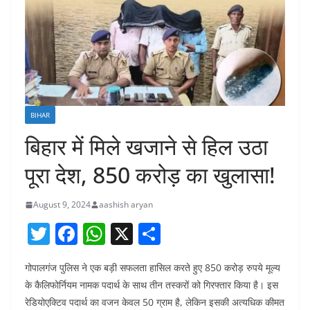
BIHAR
बिहार में मिले खजाने से हिल उठा
पूरा देश, 850 करोड़ का खुलासा!
August 9, 2024
aashish aryan
T
F
W
X
S
w
a
h
h
गोपालगंज पुलिस ने एक बड़ी सफलता हासिल करते हुए 850 करोड़ रुपये मूल्य
itt
c
at
ar
के कैलिफोर्नियम नामक पदार्थ के साथ तीन तस्करों को गिरफ्तार किया है। इस
er
e
s
e
रेडियोएक्टिव पदार्थ का वजन केवल 50 ग्राम है, लेकिन इसकी अत्यधिक कीमत