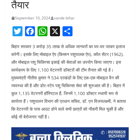
तैयार
September 10, 2024
vande bihar
T
F
W
X
S
w
a
h
h
बिहार सरकार 3 करोड़ 35 लाख से अधिक जानवरों का घर-घर जाकर इलाज
itt
c
at
ar
करेगी। इसके लिए मोबाइल ऐप (किसान पशुपालक ऐप), कॉल सेंटर (1962),
er
e
s
e
और मोबाइल पशु चिकित्सा इकाई की सेवाओं का उपयोग किया जाएगा। इस
b
A
कार्यक्रम के लिए 1,100 वेटरनरी डॉक्टरों की टीम तैनात की गई है।
o
p
मुख्यमंत्री नीतीश कुमार ने 534 प्रखंडों के लिए एक-एक मोबाइल वैन की
व्यवस्था की है और डोर-स्टेप पशु चिकित्सा सेवा की शुरुआत की है। बिहार में
o
p
कुल 1,135 वेटरनरी हॉस्पिटल हैं, जिनमें 1,100 डॉक्टर स्थायी रूप से
k
कार्यरत हैं। पशुपालन विभाग की प्रधान सचिव, डॉ. एन विजयलक्ष्मी, ने बताया
कि वेटरनरी के पास आउट होने वाले सभी छात्रों को नौकरी मिल चुकी है और
कोई भी बेरोजगार नहीं है।