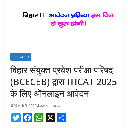
EDUCATION
बिहार संयुक्त प्रवेश परीक्षा परिषद
(BCECEB) द्वारा ITICAT 2025
के लिए ऑनलाइन आवेदन
March 5, 2025
aashish aryan
T
F
W
X
S
w
a
h
h