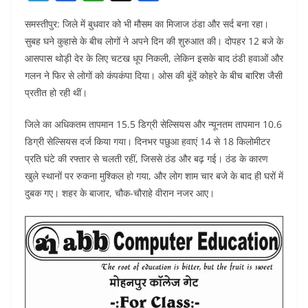
w
a
h
h
समस्तीपुर: जिले में बुधवार को भी मौसम का मिजाज ठंडा और सर्द बना रहा।
itt
c
at
ar
सुबह घने कुहासे के बीच लोगों ने अपने दिन की शुरुआत की। दोपहर 12 बजे के
er
e
s
e
आसपास थोड़ी देर के लिए चटख धूप निकली, लेकिन इसके बाद ठंडी हवाओं और
b
A
गलन ने फिर से लोगों को कंपकंपा दिया। ओस की बूंदें कोहरे के बीच बारिश जैसी
o
p
प्रतीत हो रही थीं।
o
p
जिले का अधिकतम तापमान 15.5 डिग्री सेल्सियस और न्यूनतम तापमान 10.6
k
डिग्री सेल्सियस दर्ज किया गया। दिनभर पछुआ हवाएं 14 से 18 किलोमीटर
प्रति घंटे की रफ्तार से चलती रहीं, जिससे ठंड और बढ़ गई। ठंड के कारण
खुले स्थानों पर रुकना मुश्किल हो गया, और लोग शाम चार बजे के बाद ही घरों में
दुबक गए। शहर के बाजार, चौक-चौराहे वीरान नजर आए।