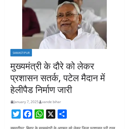
SAMASTIPUR
मुख्यमंत्री के दौरे को लेकर
प्रशासन सतर्क, पटेल मैदान में
हेलीपैड निर्माण जारी
January 7, 2025
vande bihar
T
F
W
X
S
w
a
h
h
समस्तीपुर: बिहार के मुख्यमंत्री के आगमन को लेकर जिला प्रशासन पूरी तरह