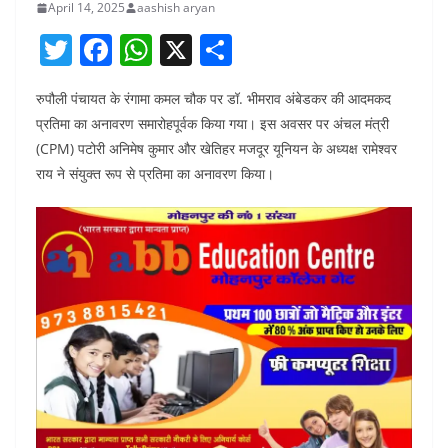
April 14, 2025
aashish aryan
T
F
W
X
S
w
a
h
h
रुपौली पंचायत के रंगामा कमल चौक पर डॉ. भीमराव अंबेडकर की आदमकद
itt
c
at
ar
प्रतिमा का अनावरण समारोहपूर्वक किया गया। इस अवसर पर अंचल मंत्री
er
e
s
e
(CPM) पटोरी अनिमेष कुमार और खेतिहर मजदूर यूनियन के अध्यक्ष रामेश्वर
b
A
राय ने संयुक्त रूप से प्रतिमा का अनावरण किया।
o
p
o
p
k