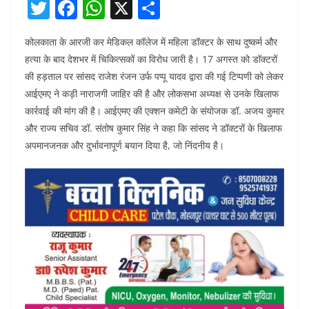
T
F
W
X
S
w
a
h
h
कोलकाता के आरजी कर मेडिकल कॉलेज में महिला डॉक्टर के साथ दुष्कर्म और
itt
c
at
ar
हत्या के बाद देशभर में चिकित्सकों का विरोध जारी है। 17 अगस्त को डॉक्टरों
er
e
s
e
की हड़ताल पर सांसद राजेश रंजन उर्फ पप्पू यादव द्वारा की गई टिप्पणी को लेकर
b
A
आईएमए ने कड़ी नाराजगी जाहिर की है और लोकसभा अध्यक्ष से उनके खिलाफ
o
p
कार्रवाई की मांग की है। आईएमए की एक्शन कमेटी के संयोजक डॉ. अजय कुमार
और राज्य सचिव डॉ. संतोष कुमार सिंह ने कहा कि सांसद ने डॉक्टरों के खिलाफ
o
p
अपमानजनक और दुर्भावनापूर्ण बयान दिया है, जो निंदनीय है।
k