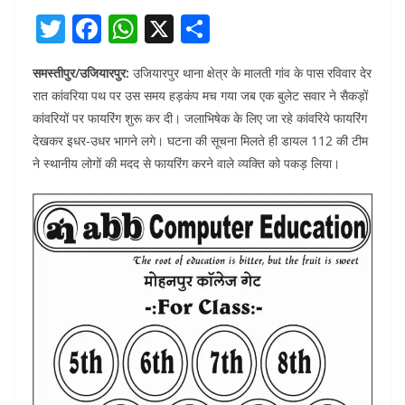
T
F
W
X
S
w
a
h
h
समस्तीपुर/उजियारपुर:
उजियारपुर थाना क्षेत्र के मालती गांव के पास रविवार देर
itt
c
at
ar
रात कांवरिया पथ पर उस समय हड़कंप मच गया जब एक बुलेट सवार ने सैकड़ों
er
e
s
e
कांवरियों पर फायरिंग शुरू कर दी। जलाभिषेक के लिए जा रहे कांवरिये फायरिंग
b
A
देखकर इधर-उधर भागने लगे। घटना की सूचना मिलते ही डायल 112 की टीम
o
p
ने स्थानीय लोगों की मदद से फायरिंग करने वाले व्यक्ति को पकड़ लिया।
o
p
k